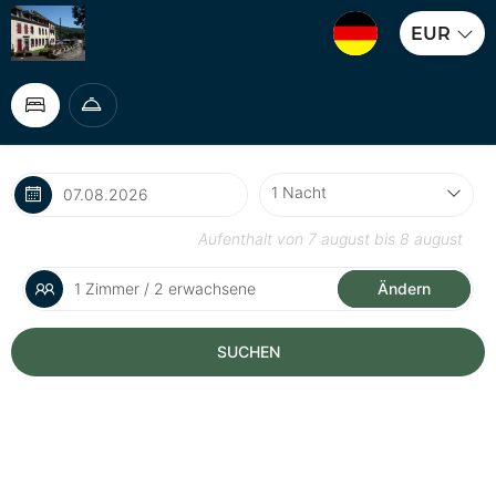
EUR
Aufenthalt von
7 august
bis
8 august
1 Zimmer / 2 erwachsene
Ändern