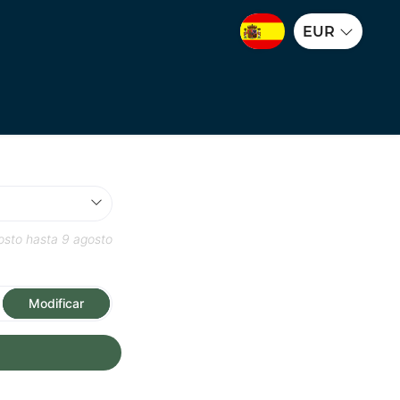
EUR
osto
hasta
9 agosto
Modificar