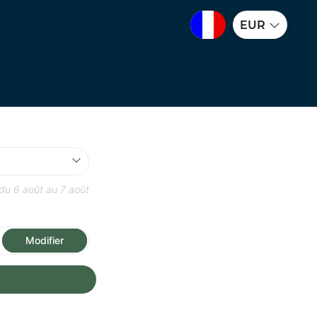
EUR
 du
6 août
au
7 août
Modifier