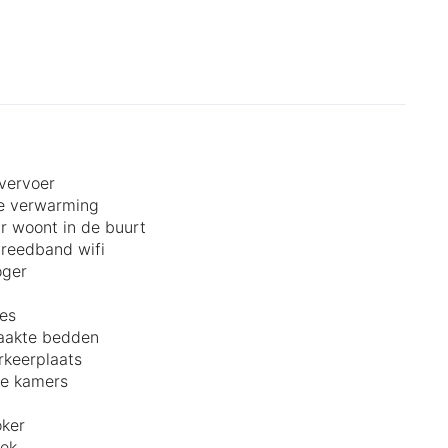
.
vervoer
e verwarming
r woont in de buurt
breedband wifi
oger
es
akte bedden
rkeerplaats
je kamers
ker
ek