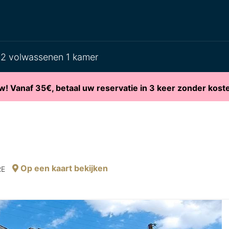
2 volwassenen 1 kamer
w! Vanaf 35€, betaal uw reservatie in 3 keer zonder kost
Op een kaart bekijken
RE