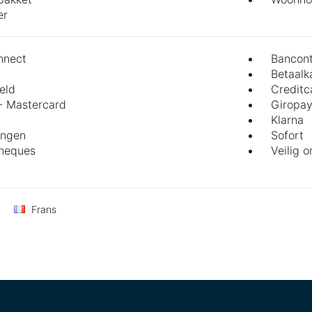
er
nect
Bancon
Betaalk
eld
Creditc
- Mastercard
Giropa
Klarna
ingen
Sofort
cheques
Veilig o
Frans