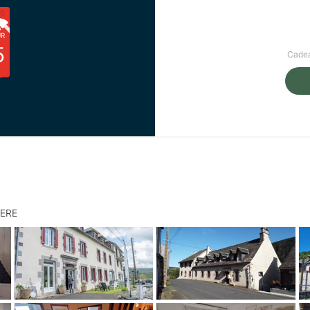
UR
5
Cadea
IERE