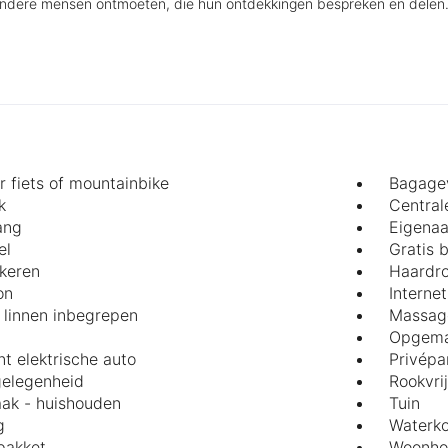
andere mensen ontmoeten, die hun ontdekkingen bespreken en delen
r fiets of mountainbike
Bagage
k
Central
ang
Eigenaa
el
Gratis 
rkeren
Haardr
on
Internet
 linnen inbegrepen
Massag
Opgema
t elektrische auto
Privépa
elegenheid
Rookvri
ak - huishouden
Tuin
g
Waterko
pakket
Woonho