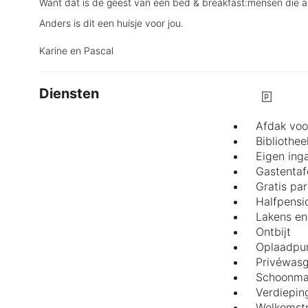
Want dat is de geest van een bed & breakfast:mensen die 
Anders is dit een huisje voor jou.
Karine en Pascal
Diensten
Afdak voo
Bibliothee
Eigen ing
Gastentaf
Gratis pa
Halfpensi
Lakens en
Ontbijt
Oplaadpun
Privéwasg
Schoonma
Verdiepin
Welkomst