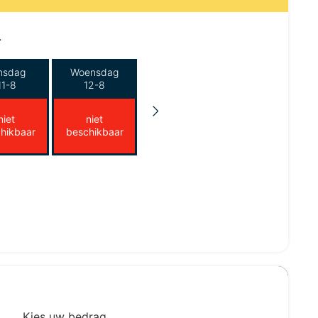
.
nsdag
Woensdag
11-8
12-8
niet
niet
hikbaar
beschikbaar
Kies uw bedrag