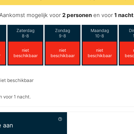
Aankomst mogelijk voor
2 personen
en voor
1 nacht
Zaterdag
Zondag
Maandag
Di
8-8
9-8
10-8
niet
niet
niet
r
beschikbaar
beschikbaar
beschikbaar
besc
iet beschikbaar
n voor 1 nacht.
e aan