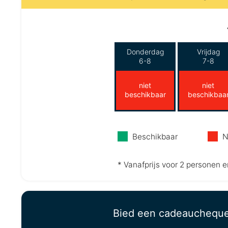
Donderdag
Vrijdag
6-8
7-8
niet
niet
beschikbaar
beschikbaa
Beschikbaar
N
* Vanafprijs voor 2 personen e
Bied een cadeauchequ