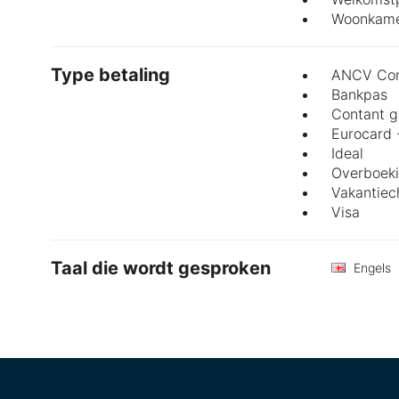
Woonkam
Type betaling
ANCV Con
Bankpas
Contant g
Eurocard 
Ideal
Overboek
Vakantie
Visa
Taal die wordt gesproken
Engels