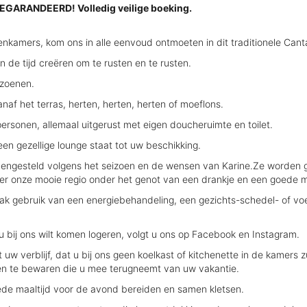
 GEGARANDEERD! Volledig veilige boeking.
nkamers, kom ons in alle eenvoud ontmoeten in dit traditionele Can
n de tijd creëren om te rusten en te rusten.
izoenen.
naf het terras, herten, herten, herten of moeflons.
personen, allemaal uitgerust met eigen doucheruimte en toilet.
 een gezellige lounge staat tot uw beschikking.
mengesteld volgens het seizoen en de wensen van Karine.Ze worden 
r onze mooie regio onder het genot van een drankje en een goede ma
ak gebruik van een energiebehandeling, een gezichts-schedel- of vo
 bij ons wilt komen logeren, volgt u ons op Facebook en Instagram.
t uw verblijf, dat u bij ons geen koelkast of kitchenette in de kamers
en te bewaren die u mee terugneemt van uw vakantie.
de maaltijd voor de avond bereiden en samen kletsen.