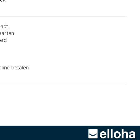
tact
aarten
ard
y
nline betalen