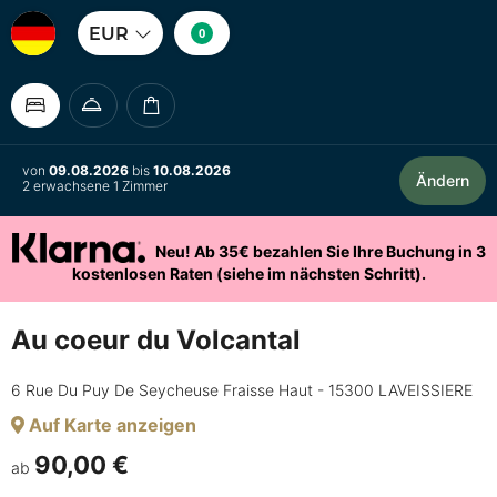
EUR
0
von
09.08.2026
bis
10.08.2026
Ändern
2 erwachsene 1 Zimmer
Neu! Ab 35€ bezahlen Sie Ihre Buchung in 3
kostenlosen Raten (siehe im nächsten Schritt).
Au coeur du Volcantal
6 Rue Du Puy De Seycheuse Fraisse Haut - 15300 LAVEISSIERE
Auf Karte anzeigen
90,00 €
ab