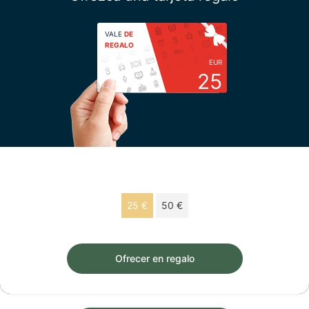
VALE
DE
REGALO
EUR
25
Escoja su importe
25 €
50 €
Vale de regalo de 25 € válido 12 meses.
Ofrecer en regalo