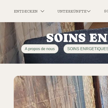
S
ENTDECKEN
UNTERKÜNFTE
SOINS E
A propos de nous
SOINS ENRGETIQUE