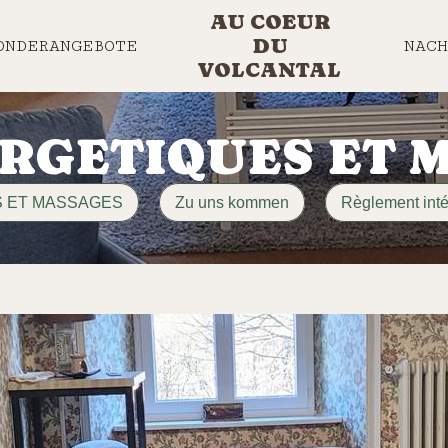
AU COEUR
DU
ONDERANGEBOTE
NACH
VOLCANTAL
NRGETIQUES ET 
S ET MASSAGES
Zu uns kommen
Règlement inté