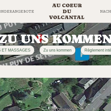
AU COEUR
DU
ONDERANGEBOTE
NACH
VOLCANTAL
ZU UNS KOMME
S ET MASSAGES
Zu uns kommen
Règlement inté