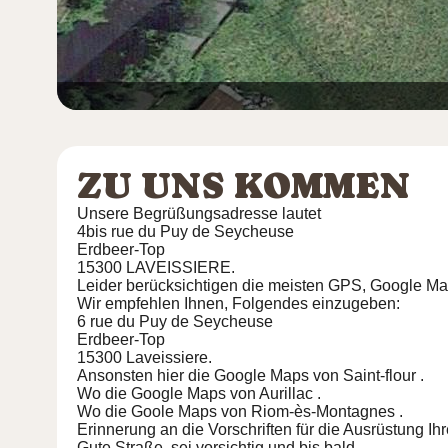
ZU UNS KOMMEN
Unsere Begrüßungsadresse lautet
4bis rue du Puy de Seycheuse
Erdbeer-Top
15300 LAVEISSIERE.
Leider berücksichtigen die meisten GPS, Google Ma
Wir empfehlen Ihnen, Folgendes einzugeben:
6 rue du Puy de Seycheuse
Erdbeer-Top
15300 Laveissiere.
Ansonsten hier die Google Maps von
Saint-flour
.
Wo die Google Maps von
Aurillac
.
Wo die Goole Maps von
Riom-ès-Montagnes
.
Erinnerung an die Vorschriften für die Ausrüstung Ih
Gute Straße, sei vorsichtig und bis bald.