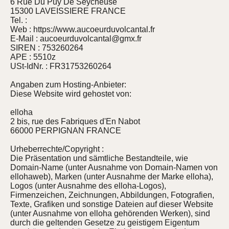
6 Rue Du Puy De Seycheuse
15300 LAVEISSIERE FRANCE
Tel. :
Web : https://www.aucoeurduvolcantal.fr
E-Mail : aucoeurduvolcantal@gmx.fr
SIREN : 753260264
APE : 5510z
USt-IdNr. : FR31753260264
Angaben zum Hosting-Anbieter:
Diese Website wird gehostet von:
elloha
2 bis, rue des Fabriques d'En Nabot
66000 PERPIGNAN FRANCE
Urheberrechte/Copyright :
Die Präsentation und sämtliche Bestandteile, wie
Domain-Name (unter Ausnahme von Domain-Namen von
ellohaweb), Marken (unter Ausnahme der Marke elloha),
Logos (unter Ausnahme des elloha-Logos),
Firmenzeichen, Zeichnungen, Abbildungen, Fotografien,
Texte, Grafiken und sonstige Dateien auf dieser Website
(unter Ausnahme von elloha gehörenden Werken), sind
durch die geltenden Gesetze zu geistigem Eigentum