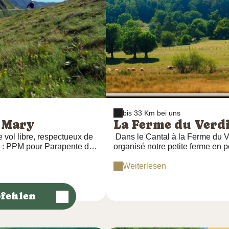
bis 33 Km bei uns
y Mary
La Ferme du Verd
 vol libre, respectueux de
Dans le Cantal à la Ferme du V
le : PPM pour Parapente du
organisé notre petite ferme en p
 prendre un maximum de
existaient il y a encore 50 ans.
important ou une monoculture s
Weiterlesen
petites productions pour notre 
Agenda à ce jour Notre Ferme éd
fehlen
découverte de la flore, de la fa
traditions, de sa gastronomie et
temps, nous vous ferons découvrir
et au patrimoine si riche et varié