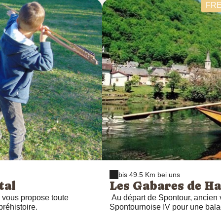
raisons de sécurité nous souhai
FRE
accompagnés d'un adulte Michè
bis 49.5 Km bei uns
tal
Les Gabares de H
, vous propose toute
Au départ de Spontour, ancien v
préhistoire.
Spontournoise IV pour une bal
Dordogne sur la retenue du bar