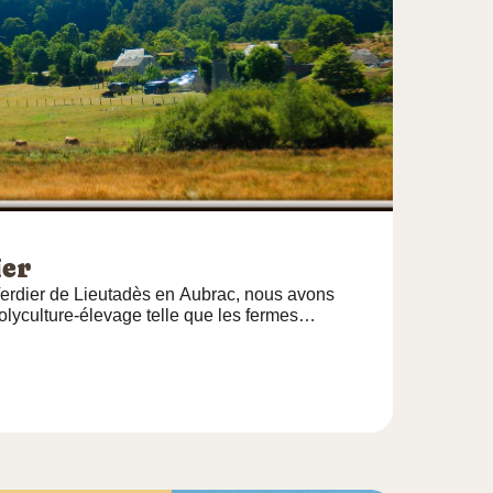
ier
erdier de Lieutadès en Aubrac, nous avons
olyculture-élevage telle que les fermes
 Ici, pas de grosse production avec un troupeau
ur une grande surface, mais beaucoup de
consommation et celle des personnes accueillies.
ucative au travers de vieux métiers, de la
une, de ses paysages si typiques, de ses
 de ses gouts parfois oubliés dans la nuit des
 l'Aubrac, cette terre d'authenticité à la culture
, dont nul ne revient tout à fait... Pour des