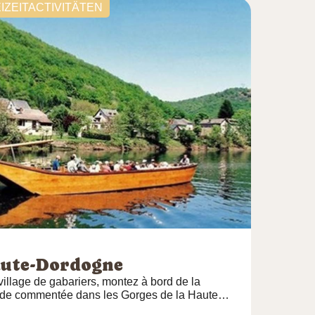
tons que les enfants de moins de 12 ans soit
IZEITACTIVITÄTEN
le et Bernard
aute-Dordogne
illage de gabariers, montez à bord de la
ade commentée dans les Gorges de la Haute
rage du Chastang. Vous découvrirez le temps