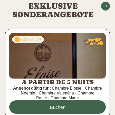
EXKLUSIVE
SONDERANGEBOTE
-7%
Bis
31 déc. 27
A PARTIR DE 5 NUITS
Angebot gültig für :
Chambre Eloïse
|
Chambre
Noëmie
|
Chambre Valentina
|
Chambre
Paule
|
Chambre Marie
Buchen