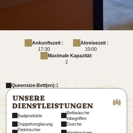
Ankunftszeit :
Abreisezeit :
17:30
10:00
Maximale Kapazität:
2
Queensize-Bett(en):
1
UNSERE
DIENSTLEISTUNGEN
Bettwäsche
Badprodukte
inbegriffen
Doppelverglasung
Dusche
Elektrischer
Haartrockner