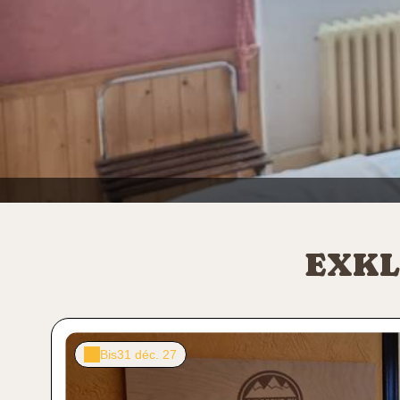
EXKL
Bis
31 déc. 27