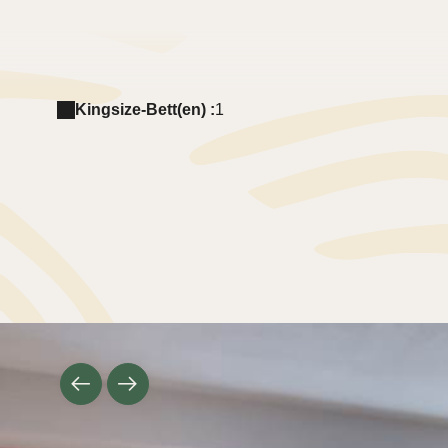
Kingsize-Bett(en) :
1