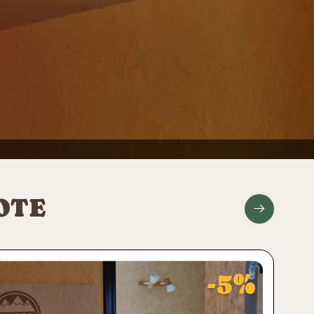
OTE
-5%