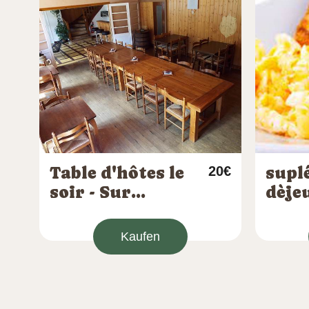
Table d'hôtes le
20€
supl
soir - Sur
dèje
réservation
1per
obligatoire
Kaufen