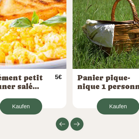
ément petit
5€
Panier pique-
uner salé
nique 1 person
s
- Sur réservati
Kaufen
Kaufen