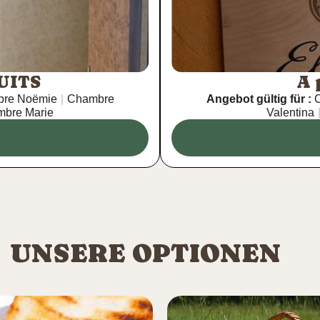
UITS
A 
re Noëmie
|
Chambre
Angebot gültig für :
C
bre Marie
Valentina
UNSERE OPTIONEN