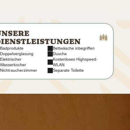
UNSERE
IENSTLEISTUNGEN
Badprodukte
Bettwäsche inbegriffen
Doppelverglasung
Dusche
Elektrischer
Kostenloses Highspeed-
Wasserkocher
WLAN
Nichtraucherzimmer
Separate Toilette