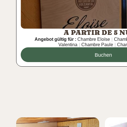
A PARTIR DE 5 N
Angebot gültig für :
Chambre Eloïse
|
Chamb
Valentina
|
Chambre Paule
|
Cham
Buchen