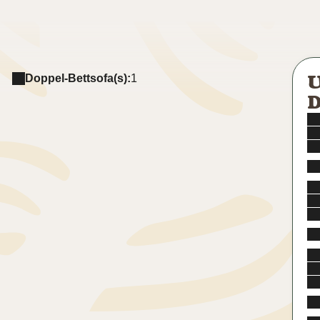
Doppel-Bettsofa(s):
1
D