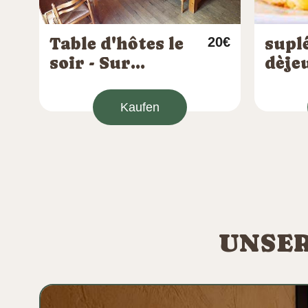
Table d'hôtes le
20€
supl
soir - Sur
dèje
réservation
1per
obligatoire
Kaufen
UNSER