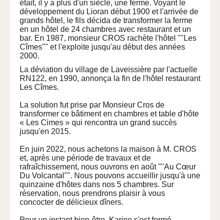
était, il y a plus d'un siècle, une ferme. Voyant le
développement du Lioran début 1900 et l'arrivée de
grands hôtel, le fils décida de transformer la ferme
en un hôtel de 24 chambres avec restaurant et un
bar. En 1987, monsieur CROS rachète l'hôtel ""Les
Cîmes"" et l'exploite jusqu'au début des années
2000.
La déviation du village de Laveissière par l'actuelle
RN122, en 1990, annonça la fin de l'hôtel restaurant
Les Cîmes.
La solution fut prise par Monsieur Cros de
transformer ce bâtiment en chambres et table d'hôte
« Les Cimes » qui rencontra un grand succès
jusqu'en 2015.
En juin 2022, nous achetons la maison à M. CROS
et, après une période de travaux et de
rafraîchissement, nous ouvrons en août ""Au Cœur
Du Volcantal"". Nous pouvons accueillir jusqu'à une
quinzaine d'hôtes dans nos 5 chambres. Sur
réservation, nous prendrons plaisir à vous
concocter de délicieux dîners.
Pour un instant bien-être, Karine s'est formé