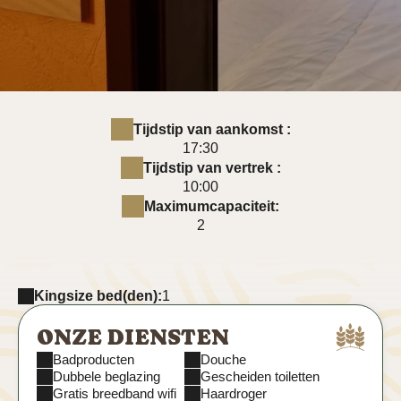
Tijdstip van aankomst :
17:30
Tijdstip van vertrek :
10:00
Maximumcapaciteit:
2
Kingsize bed(den):
1
ONZE DIENSTEN
Badproducten
Douche
Dubbele beglazing
Gescheiden toiletten
Gratis breedband wifi
Haardroger