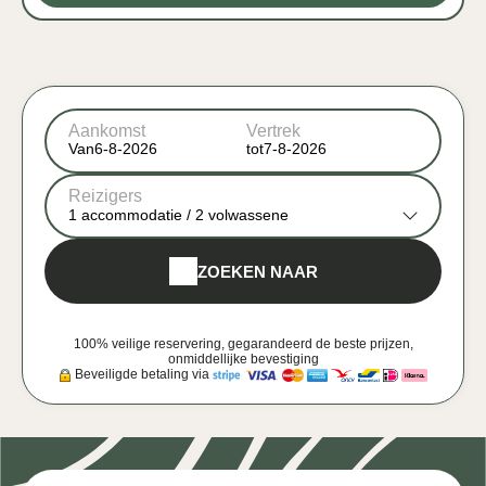
Aankomst
Vertrek
Van
tot
Reizigers
1
accommodatie /
2
volwassene
ZOEKEN NAAR
100% veilige reservering, gegarandeerd de beste prijzen,
onmiddellijke bevestiging
Beveiligde betaling via