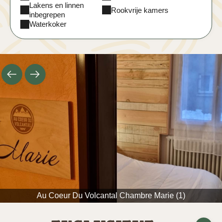
Lakens en linnen
Rookvrije kamers
inbegrepen
Waterkoker
Au Coeur Du Volcantal Chambre Marie (1)