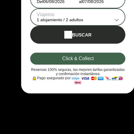
Del
al
Viajeros
1
alojamiento /
2
adultos
BUSCAR
Click & Collect
Reservas 100% seguras, las mejores tarifas garantizadas
y confirmación instantánea
Pago asegurado por