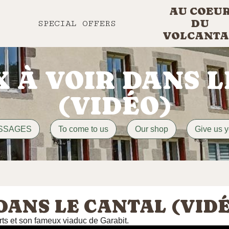
AU COEU
DU
SPECIAL OFFERS
VOLCANTA
X À VOIR DANS 
(VIDÉO)
ASSAGES
To come to us
Our shop
Give us y
 DANS LE CANTAL (VID
ts et son fameux viaduc de Garabit.