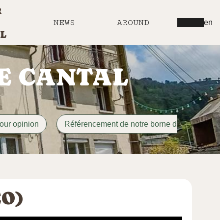
R
NEWS
AROUND
en
L
LE CANTAL
our opinion
Référencement de notre borne de recharge
ÉO)