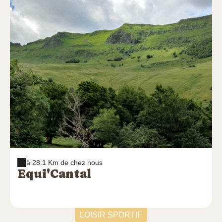
l'Espace EDF Odyssélec et l'Usine. VISITES
POSSIBLES (réservation fortement conseillée) -
VISITE GUIDÉE DE L'ESPACE EDF ODYSSÈLEC
ET/OU VISITE GUIDÉE DE L'USINE - ESPACE
EDF ODYSSÈLEC EN VISITE LIBRE - JEU
MISSION TURBINE Attention conditions de visites
liées au PLAN VIGIPIRATE : OBLIGATOIRES :
Chaussures plates et fermées, vêtements couvrants
bras et jambes, carte d'identité pour les majeures.
INTERDITS : Sacs de toute nature, appareils photos,
téléphones portables Soyez vigilants si une de ces
conditions n'est pas respectée, nous ne pourrons pas
vous accueillir en visite. Informations pratiques : lors
de la prise de réservation, un mail de confirmation est
obligatoirement envoyé. Si cela n'est pas le cas, la
réservation n'a pas été prise en compte ou une erreur
a été faite dans votre adresse mail. Au vu du grand
à 28.1 Km de chez nous
nombre de réservation des ralentissements peuvent
Equi'Cantal
avoir lieu. N'hésitez pas à nous contacter
05.19.60.00.30. si besoin. IMPORTANT : Veuillez
inscrire le nom et le prénom de TOUS les participants
lors de votre réservation en ligne.
LOISIR SPORTIF