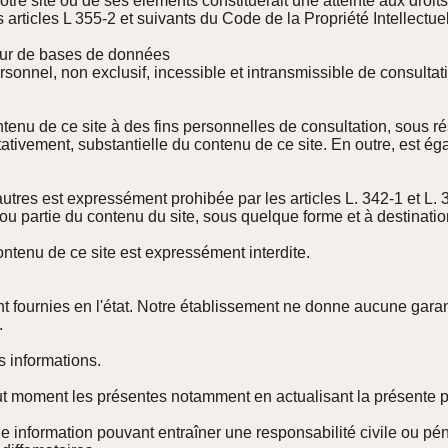
tre site ou de ses éléments constituerait une atteinte aux droits
rticles L 355-2 et suivants du Code de la Propriété Intellectuel
teur de bases de données
ersonnel, non exclusif, incessible et intransmissible de consulta
contenu de ce site à des fins personnelles de consultation, sous ré
tivement, substantielle du contenu de ce site. En outre, est égale
 autres est expressément prohibée par les articles L. 342-1 et L. 
ou partie du contenu du site, sous quelque forme et à destinatio
contenu de ce site est expressément interdite.
t fournies en l'état. Notre établissement ne donne aucune garant
.
es informations.
tout moment les présentes notamment en actualisant la présente 
ne information pouvant entraîner une responsabilité civile ou péna