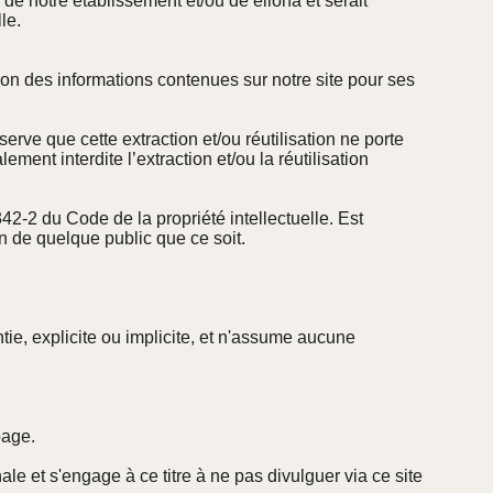
 de notre établissement et/ou de elloha et serait
le.
tion des informations contenues sur notre site pour ses
serve que cette extraction et/ou réutilisation ne porte
ment interdite l’extraction et/ou la réutilisation
342-2 du Code de la propriété intellectuelle. Est
n de quelque public que ce soit.
ie, explicite ou implicite, et n'assume aucune
page.
le et s'engage à ce titre à ne pas divulguer via ce site