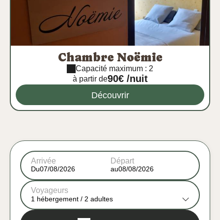
Chambre Noëmie
Capacité maximum : 2
90€ /nuit
à partir de
Découvrir
Arrivée
Départ
Du
au
Voyageurs
1
hébergement /
2
adultes